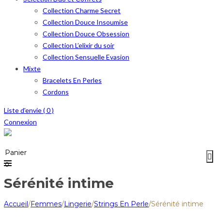
Collection Charme Secret
Collection Douce Insoumise
Collection Douce Obsession
Collection L’elixir du soir
Collection Sensuelle Evasion
Mixte
Bracelets En Perles
Cordons
Liste d'envie (
0
)
Connexion
Menu
≡
Panier
0
Sérénité intime
Accueil
/
Femmes
/
Lingerie
/
Strings En Perle
/
Sérénité intime