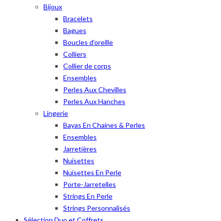
Bijoux
Bracelets
Bagues
Boucles d’oreille
Colliers
Collier de corps
Ensembles
Perles Aux Chevilles
Perles Aux Hanches
Lingerie
Bayas En Chaines & Perles
Ensembles
Jarretières
Nuisettes
Nuisettes En Perle
Porte-Jarretelles
Strings En Perle
Strings Personnalisés
Sélection Duo et Coffrets