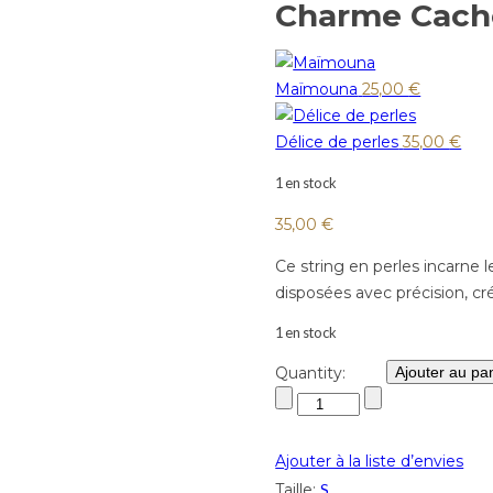
Charme Cach
Maïmouna
25,00
€
Délice de perles
35,00
€
1 en stock
35,00
€
Ce string en perles incarne 
disposées avec précision, cr
1 en stock
Quantity:
Ajouter au pa
Ajouter à la liste d’envies
Taille:
S