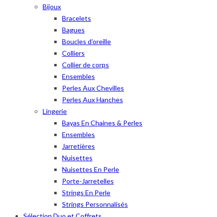
Bijoux
Bracelets
Bagues
Boucles d’oreille
Colliers
Collier de corps
Ensembles
Perles Aux Chevilles
Perles Aux Hanches
Lingerie
Bayas En Chaines & Perles
Ensembles
Jarretières
Nuisettes
Nuisettes En Perle
Porte-Jarretelles
Strings En Perle
Strings Personnalisés
Sélection Duo et Coffrets