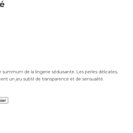
é
le summum de la lingerie séduisante. Les perles délicates,
éent un jeu subtil de transparence et de sensualité.
nier