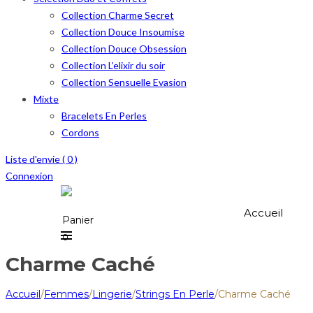
Collection Charme Secret
Collection Douce Insoumise
Collection Douce Obsession
Collection L’elixir du soir
Collection Sensuelle Evasion
Mixte
Bracelets En Perles
Cordons
Liste d'envie (
0
)
Connexion
Accueil
Panier
0
Charme Caché
Accueil
/
Femmes
/
Lingerie
/
Strings En Perle
/
Charme Caché