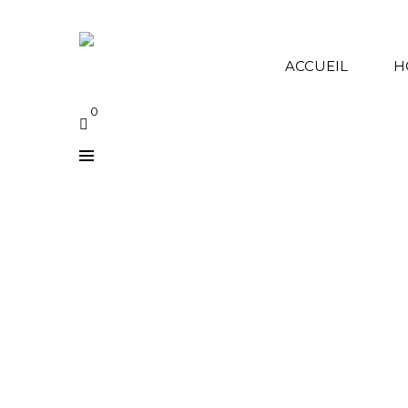
Say Connect
ACCUEIL
H
0
KAYA
Accueil
/
Femmes
/
Bijoux
/
Perles Aux Hanch