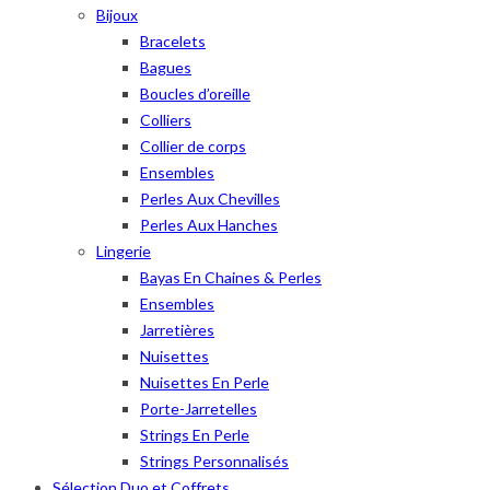
Bijoux
Bracelets
Bagues
Boucles d’oreille
Colliers
Collier de corps
Ensembles
Perles Aux Chevilles
Perles Aux Hanches
Lingerie
Bayas En Chaines & Perles
Ensembles
Jarretières
Nuisettes
Nuisettes En Perle
Porte-Jarretelles
Strings En Perle
Strings Personnalisés
Sélection Duo et Coffrets