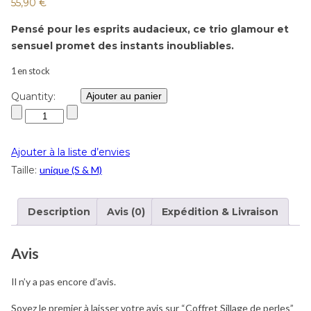
55,90
€
Pensé pour les esprits audacieux, ce trio glamour et
sensuel promet des instants inoubliables.
1 en stock
Quantity:
Ajouter au panier
Ajouter à la liste d’envies
Taille:
unique (S & M)
Description
Avis (0)
Expédition & Livraison
Avis
Il n’y a pas encore d’avis.
Soyez le premier à laisser votre avis sur “Coffret Sillage de perles”