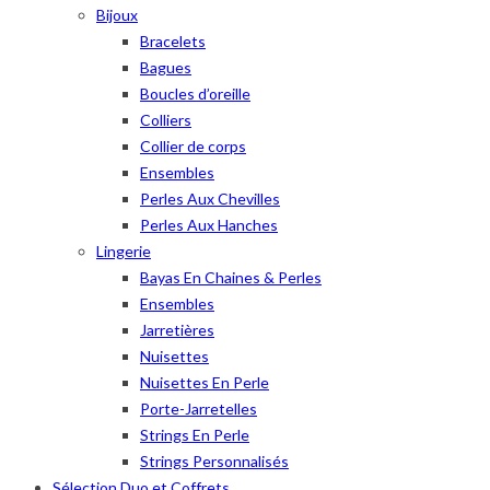
Bijoux
Bracelets
Bagues
Boucles d’oreille
Colliers
Collier de corps
Ensembles
Perles Aux Chevilles
Perles Aux Hanches
Lingerie
Bayas En Chaines & Perles
Ensembles
Jarretières
Nuisettes
Nuisettes En Perle
Porte-Jarretelles
Strings En Perle
Strings Personnalisés
Sélection Duo et Coffrets