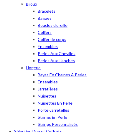
Bijoux
Bracelets
Bagues
Boucles d’oreille
Colliers
Collier de corps
Ensembles
Perles Aux Chevilles
Perles Aux Hanches
Lingerie
Bayas En Chaines & Perles
Ensembles
Jarretières
Nuisettes
Nuisettes En Perle
Porte-Jarretelles
Strings En Perle
Strings Personnalisés
Sélection Duo et Coffrets