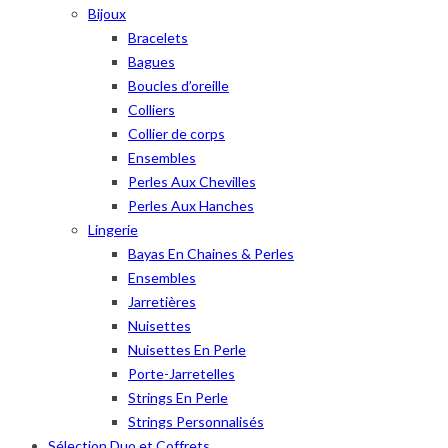
Bijoux
Bracelets
Bagues
Boucles d’oreille
Colliers
Collier de corps
Ensembles
Perles Aux Chevilles
Perles Aux Hanches
Lingerie
Bayas En Chaines & Perles
Ensembles
Jarretières
Nuisettes
Nuisettes En Perle
Porte-Jarretelles
Strings En Perle
Strings Personnalisés
Sélection Duo et Coffrets