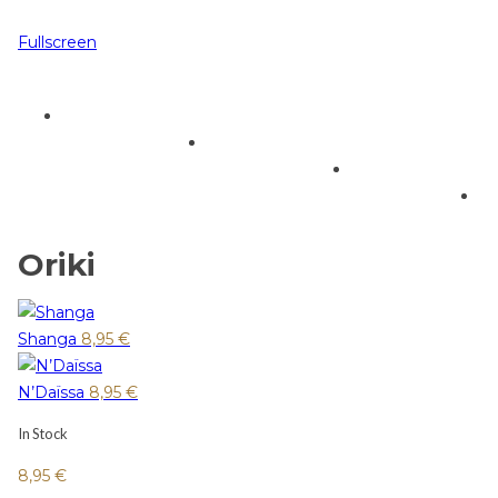
Fullscreen
Oriki
Shanga
8,95
€
N’Daïssa
8,95
€
In Stock
8,95
€