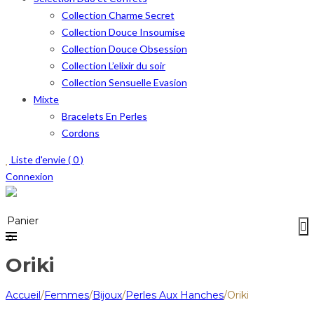
Collection Charme Secret
Collection Douce Insoumise
Collection Douce Obsession
Collection L’elixir du soir
Collection Sensuelle Evasion
Mixte
Bracelets En Perles
Cordons
Liste d'envie (
0
)
Connexion
Menu
≡
Panier
0
Oriki
Accueil
/
Femmes
/
Bijoux
/
Perles Aux Hanches
/
Oriki