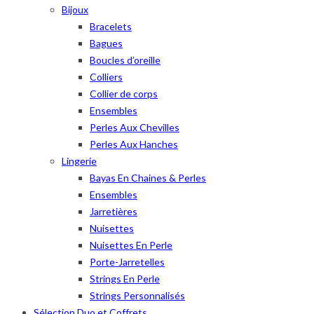
Bijoux
Bracelets
Bagues
Boucles d’oreille
Colliers
Collier de corps
Ensembles
Perles Aux Chevilles
Perles Aux Hanches
Lingerie
Bayas En Chaines & Perles
Ensembles
Jarretières
Nuisettes
Nuisettes En Perle
Porte-Jarretelles
Strings En Perle
Strings Personnalisés
Sélection Duo et Coffrets