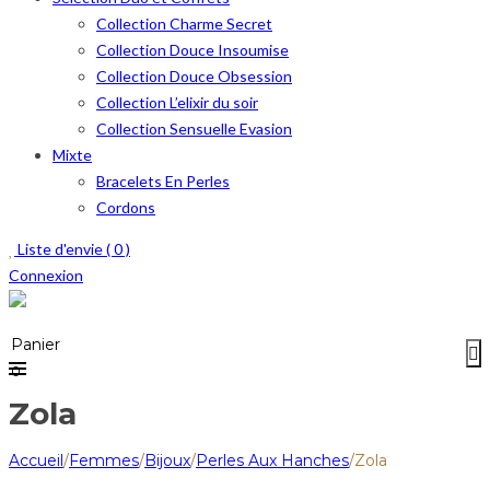
Collection Charme Secret
Collection Douce Insoumise
Collection Douce Obsession
Collection L’elixir du soir
Collection Sensuelle Evasion
Mixte
Bracelets En Perles
Cordons
Liste d'envie (
0
)
Connexion
Menu
≡
Panier
0
Zola
Accueil
/
Femmes
/
Bijoux
/
Perles Aux Hanches
/
Zola