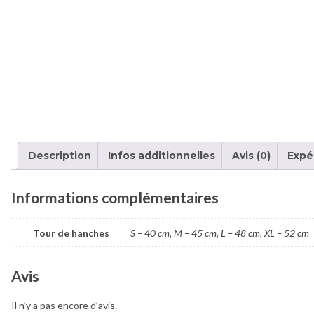
Description
Infos additionnelles
Avis (0)
Expé
Informations complémentaires
Tour de hanches
S – 40 cm, M – 45 cm, L – 48 cm, XL – 52 cm
Avis
Il n’y a pas encore d’avis.