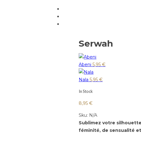
Serwah
Abeni
5,95
€
Nala
5,95
€
In Stock
8,95
€
Sku:
N/A
Sublimez votre silhouette
féminité, de sensualité e