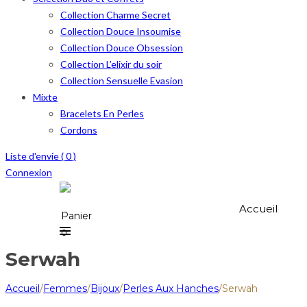
Collection Charme Secret
Collection Douce Insoumise
Collection Douce Obsession
Collection L’elixir du soir
Collection Sensuelle Evasion
Mixte
Bracelets En Perles
Cordons
Liste d'envie (
0
)
Connexion
Accueil
Panier
0
Serwah
Accueil
/
Femmes
/
Bijoux
/
Perles Aux Hanches
/
Serwah