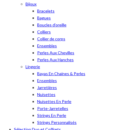
Bijoux
Bracelets
Bagues
Boucles d’oreille
Colliers
Collier de corps
Ensembles
Perles Aux Chevilles
Perles Aux Hanches
Lingerie
Bayas En Chaines & Perles
Ensembles
Jarretières
Nuisettes
Nuisettes En Perle
Porte-Jarretelles
Strings En Perle
Strings Personnalisés
Sélection Duo et Coffrets