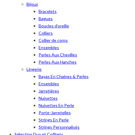
Bijoux
Bracelets
Bagues
Boucles d’oreille
Colliers
Collier de corps
Ensembles
Perles Aux Chevilles
Perles Aux Hanches
Lingerie
Bayas En Chaines & Perles
Ensembles
Jarretières
Nuisettes
Nuisettes En Perle
Porte-Jarretelles
Strings En Perle
Strings Personnalisés
Sélection Duo et Coffrets