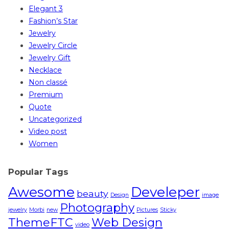
Elegant 3
Fashion’s Star
Jewelry
Jewelry Circle
Jewelry Gift
Necklace
Non classé
Premium
Quote
Uncategorized
Video post
Women
Popular Tags
Awesome
Develeper
beauty
Design
image
Photography
jewelry
Morbi
new
Pictures
Sticky
ThemeFTC
Web Design
video