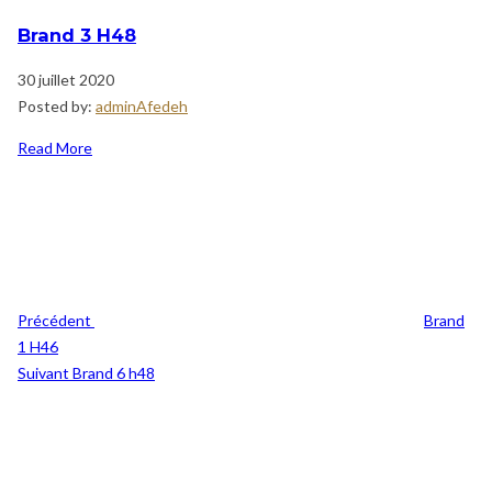
Brand 3 H48
30 juillet 2020
Posted by:
adminAfedeh
Read More
Navigation
Previous
de
Post
l’article
Précédent
Brand
1 H46
Post
Suivant
Brand 6 h48
Suivant