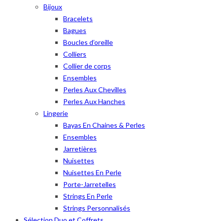
Bijoux
Bracelets
Bagues
Boucles d’oreille
Colliers
Collier de corps
Ensembles
Perles Aux Chevilles
Perles Aux Hanches
Lingerie
Bayas En Chaines & Perles
Ensembles
Jarretières
Nuisettes
Nuisettes En Perle
Porte-Jarretelles
Strings En Perle
Strings Personnalisés
Sélection Duo et Coffrets