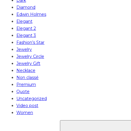
Dark
Diamond
Edwin Holmes
Elegant
Elegant 2
Elegant 3
Fashion’s Star
Jewelry
Jewelry Circle
Jewelry Gift
Necklace
Non classé
Premium
Quote
Uncategorized
Video post
Women
Search
for: