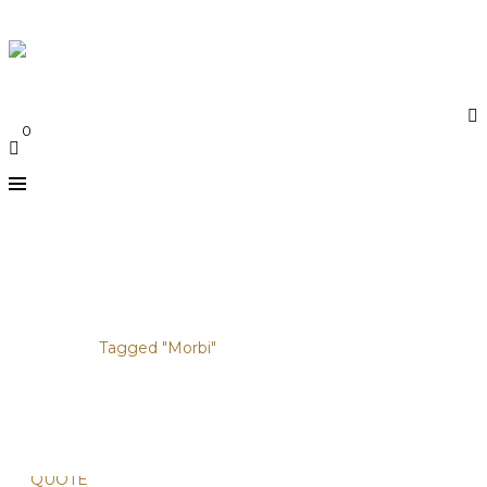
Say Connect
Menu
≡
0
TAILLEMORBI
Accueil
/
Tagged "Morbi"
QUOTE