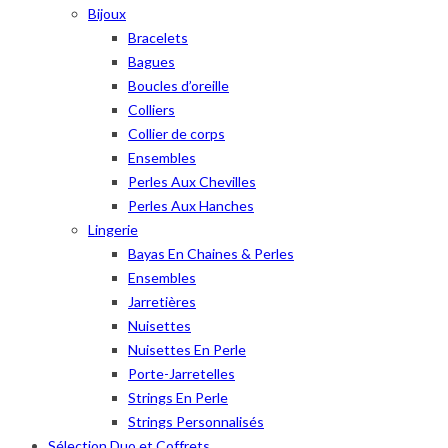
Bijoux
Bracelets
Bagues
Boucles d’oreille
Colliers
Collier de corps
Ensembles
Perles Aux Chevilles
Perles Aux Hanches
Lingerie
Bayas En Chaines & Perles
Ensembles
Jarretières
Nuisettes
Nuisettes En Perle
Porte-Jarretelles
Strings En Perle
Strings Personnalisés
Sélection Duo et Coffrets