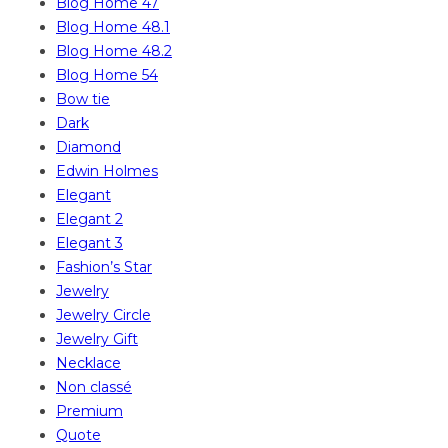
Blog Home 47
Blog Home 48.1
Blog Home 48.2
Blog Home 54
Bow tie
Dark
Diamond
Edwin Holmes
Elegant
Elegant 2
Elegant 3
Fashion’s Star
Jewelry
Jewelry Circle
Jewelry Gift
Necklace
Non classé
Premium
Quote