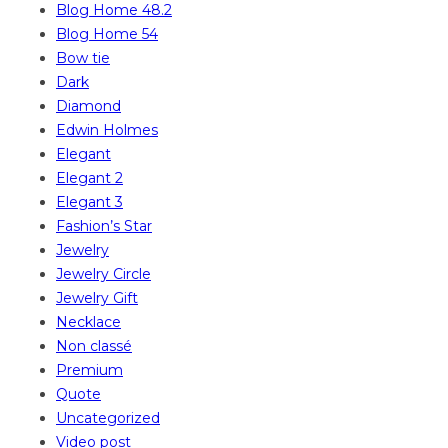
Blog Home 48.2
Blog Home 54
Bow tie
Dark
Diamond
Edwin Holmes
Elegant
Elegant 2
Elegant 3
Fashion’s Star
Jewelry
Jewelry Circle
Jewelry Gift
Necklace
Non classé
Premium
Quote
Uncategorized
Video post