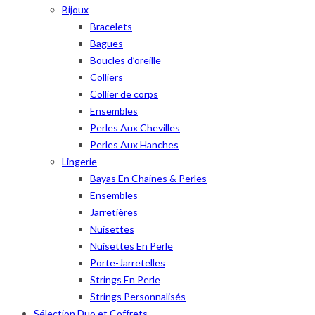
Bijoux
Bracelets
Bagues
Boucles d’oreille
Colliers
Collier de corps
Ensembles
Perles Aux Chevilles
Perles Aux Hanches
Lingerie
Bayas En Chaines & Perles
Ensembles
Jarretières
Nuisettes
Nuisettes En Perle
Porte-Jarretelles
Strings En Perle
Strings Personnalisés
Sélection Duo et Coffrets