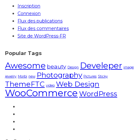
Inscription
Connexion
Flux des publications
Flux des commentaires
Site de WordPress-FR
Popular Tags
Awesome
Develeper
beauty
Design
image
Photography
jewelry
Morbi
new
Pictures
Sticky
ThemeFTC
Web Design
video
WooCommerce
WordPress