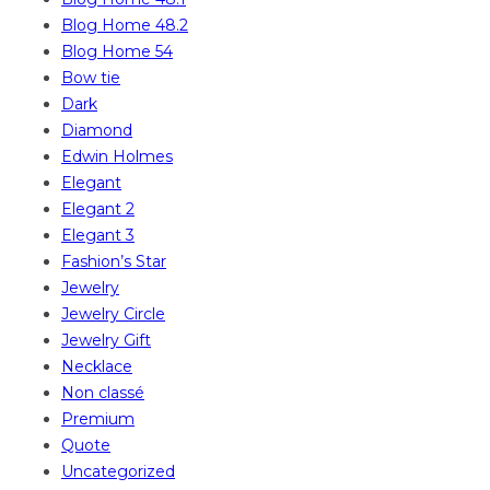
Blog Home 48.2
Blog Home 54
Bow tie
Dark
Diamond
Edwin Holmes
Elegant
Elegant 2
Elegant 3
Fashion’s Star
Jewelry
Jewelry Circle
Jewelry Gift
Necklace
Non classé
Premium
Quote
Uncategorized