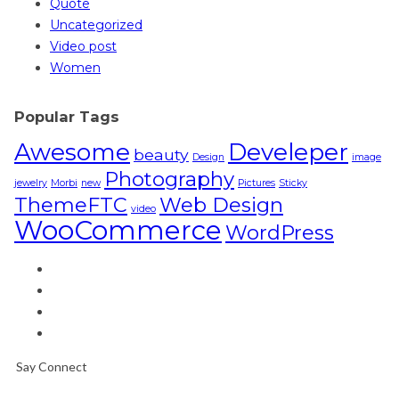
Quote
Uncategorized
Video post
Women
Popular Tags
Awesome
Develeper
beauty
Design
image
Photography
jewelry
Morbi
new
Pictures
Sticky
ThemeFTC
Web Design
video
WooCommerce
WordPress
Say Connect