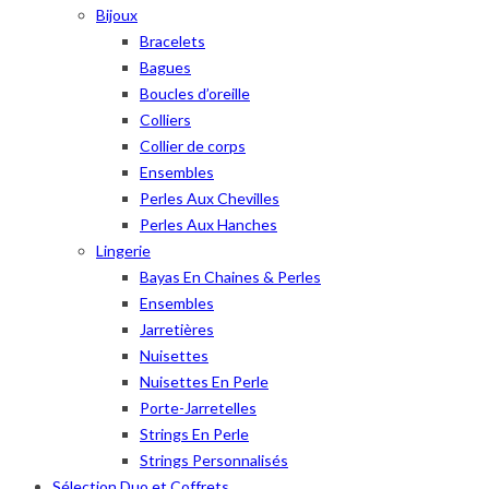
Bijoux
Bracelets
Bagues
Boucles d’oreille
Colliers
Collier de corps
Ensembles
Perles Aux Chevilles
Perles Aux Hanches
Lingerie
Bayas En Chaines & Perles
Ensembles
Jarretières
Nuisettes
Nuisettes En Perle
Porte-Jarretelles
Strings En Perle
Strings Personnalisés
Sélection Duo et Coffrets