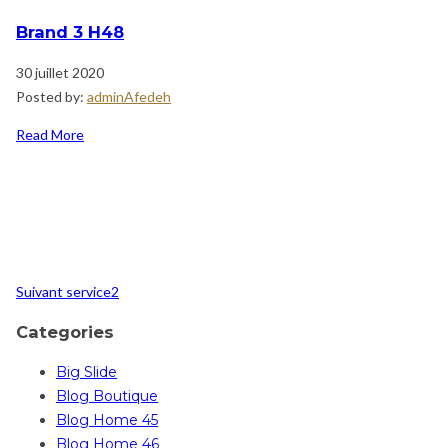
Brand 3 H48
30 juillet 2020
Posted by:
adminAfedeh
Read More
Navigation
Post
de
Suivant
l’article
Suivant
service2
Categories
Big Slide
Blog Boutique
Blog Home 45
Blog Home 46