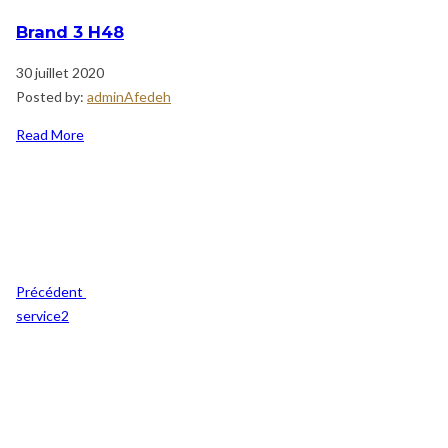
Brand 3 H48
30 juillet 2020
Posted by:
adminAfedeh
Read More
Navigation
Previous
de
Post
l’article
Précédent
service2
Post
Suivant