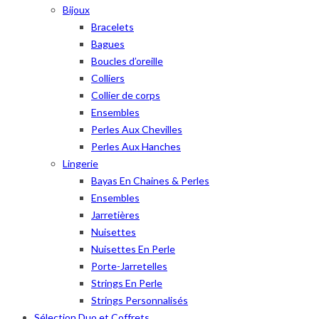
Bijoux
Bracelets
Bagues
Boucles d’oreille
Colliers
Collier de corps
Ensembles
Perles Aux Chevilles
Perles Aux Hanches
Lingerie
Bayas En Chaines & Perles
Ensembles
Jarretières
Nuisettes
Nuisettes En Perle
Porte-Jarretelles
Strings En Perle
Strings Personnalisés
Sélection Duo et Coffrets