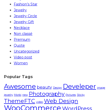
Fashion’s Star
Jewelry
Jewelry Circle
Jewelry Gift
Necklace
Non classé
Premium
Quote
Uncategorized
Video post
Women
Popular Tags
Awesome
Develeper
beauty
Design
image
Photography
jewelry
Morbi
new
Pictures
Sticky
ThemeFTC
Web Design
video
WooCommerce
WordPress