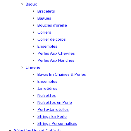
Bijoux
Bracelets
Bagues
Boucles d’oreille
Colliers
Collier de corps
Ensembles
Perles Aux Chevilles
Perles Aux Hanches
Lingerie
Bayas En Chaines & Perles
Ensembles
Jarretières
Nuisettes
Nuisettes En Perle
Porte-Jarretelles
Strings En Perle
Strings Personnalisés
Sélection Duo et Coffrets