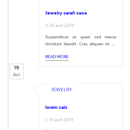
Jewelry sarafi xaoa
20 avril 2019
Suspendisse ac quam sed massa
tincidunt blandit. Cras aliquam mi sit
amet justo rutrum, at dignissim massa
READ MORE
gravida. Donec eu libero aliquet,
porttitor lacus elementum, sagittis dui.
19
Pellentesque lacus lacus, efficitur ut
Avr
rutrum vel, feugiat sit amet dui. Ut sed
libero luctus, molestie augue et,
JEWELRY
vehicula odio. Phasellus feugiat
loram cais
19 avril 2019