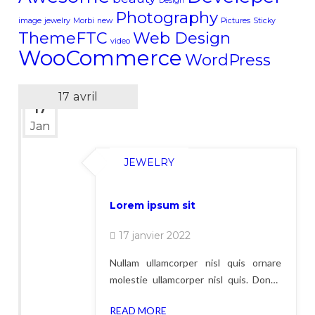
Design
Photography
image
jewelry
Morbi
new
Pictures
Sticky
ThemeFTC
Web Design
video
WooCommerce
WordPress
17
20
18
21
19
17
janvier
avril
avril
avril
avril
avril
17
Jan
JEWELRY
Lorem ipsum sit
17 janvier 2022
Nullam ullamcorper nisl quis ornare
molestie ullamcorper nisl quis. Donec
eu libero aliquet, porttitor lacus
READ MORE
elementum, sagittis dui. Pellentesque