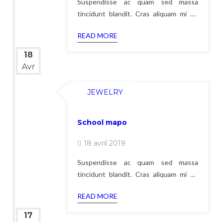
Suspendisse ac quam sed massa
tincidunt blandit. Cras aliquam mi sit
amet justo rutrum, at dignissim massa
READ MORE
gravida. Donec eu libero aliquet,
porttitor lacus elementum, sagittis dui.
18
Pellentesque lacus lacus, efficitur ut
Avr
rutrum vel, feugiat sit amet dui. Ut sed
libero luctus, molestie augue et,
JEWELRY
vehicula odio. Phasellus feugiat
School mapo
18 avril 2019
Suspendisse ac quam sed massa
tincidunt blandit. Cras aliquam mi sit
amet justo rutrum, at dignissim massa
READ MORE
gravida. Donec eu libero aliquet,
porttitor lacus elementum, sagittis dui.
17
Pellentesque lacus lacus, efficitur ut