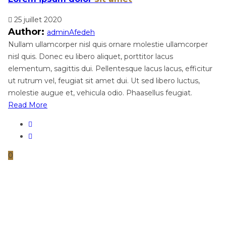
25 juillet 2020
Author:
adminAfedeh
Nullam ullamcorper nisl quis ornare molestie ullamcorper
nisl quis. Donec eu libero aliquet, porttitor lacus
elementum, sagittis dui. Pellentesque lacus lacus, efficitur
ut rutrum vel, feugiat sit amet dui. Ut sed libero luctus,
molestie augue et, vehicula odio. Phaasellus feugiat.
Read More
0
Pagination
Page
Page
Suivant
des
publications