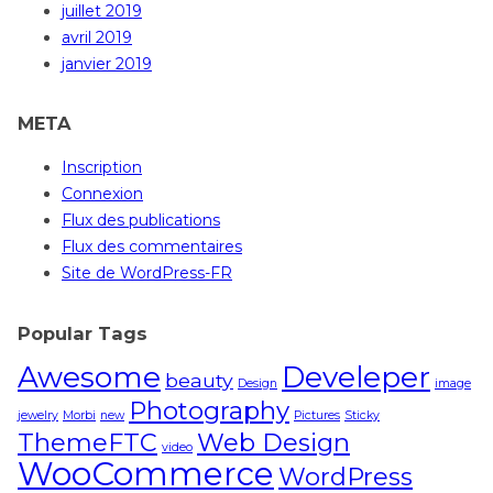
juillet 2019
avril 2019
janvier 2019
META
Inscription
Connexion
Flux des publications
Flux des commentaires
Site de WordPress-FR
Popular Tags
Awesome
Develeper
beauty
Design
image
Photography
jewelry
Morbi
new
Pictures
Sticky
ThemeFTC
Web Design
video
WooCommerce
WordPress