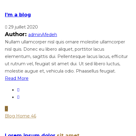
I’m a blog
29 juillet 2020
Author:
adminAfedeh
Nullam ullamcorper nisl quis ornare molestie ullamcorper
nisl quis. Donec eu libero aliquet, porttitor lacus
elementum, sagittis dui. Pellentesque lacus lacus, efficitur
ut rutrum vel, feugiat sit amet dui. Ut sed libero luctus,
molestie augue et, vehicula odio. Phaasellus feugiat.
Read More
0
Blog Home 46
Lorem ipsum dolor
sit amet