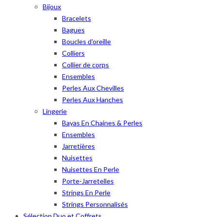
Bijoux
Bracelets
Bagues
Boucles d’oreille
Colliers
Collier de corps
Ensembles
Perles Aux Chevilles
Perles Aux Hanches
Lingerie
Bayas En Chaines & Perles
Ensembles
Jarretières
Nuisettes
Nuisettes En Perle
Porte-Jarretelles
Strings En Perle
Strings Personnalisés
Sélection Duo et Coffrets