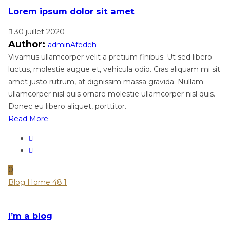
Lorem ipsum dolor sit amet
30 juillet 2020
Author:
adminAfedeh
Vivamus ullamcorper velit a pretium finibus. Ut sed libero
luctus, molestie augue et, vehicula odio. Cras aliquam mi sit
amet justo rutrum, at dignissim massa gravida. Nullam
ullamcorper nisl quis ornare molestie ullamcorper nisl quis.
Donec eu libero aliquet, porttitor.
Read More
0
Blog Home 48.1
I’m a blog