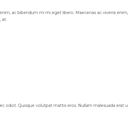
nim, ac bibendum mi mi eget libero. Maecenas ac viverra enim, 
 at.
c odiot. Quisque volutpat mattis eros. Nullam malesuada erat ut t