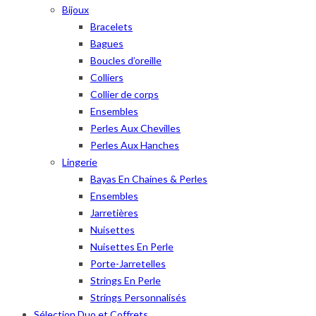
Bijoux
Bracelets
Bagues
Boucles d’oreille
Colliers
Collier de corps
Ensembles
Perles Aux Chevilles
Perles Aux Hanches
Lingerie
Bayas En Chaines & Perles
Ensembles
Jarretières
Nuisettes
Nuisettes En Perle
Porte-Jarretelles
Strings En Perle
Strings Personnalisés
Sélection Duo et Coffrets