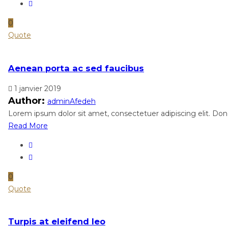
0
Quote
Aenean porta ac sed faucibus
1 janvier 2019
Author:
adminAfedeh
Lorem ipsum dolor sit amet, consectetuer adipiscing elit. Done
Read More
0
Quote
Turpis at eleifend leo