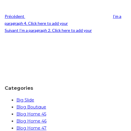
Précédent
I’m a
paragraph 4. Click here to add your
Post
Suivant
I’m a paragraph 2. Click here to add your
Suivant
Categories
Big Slide
Blog Boutique
Blog Home 45
Blog Home 46
Blog Home 47