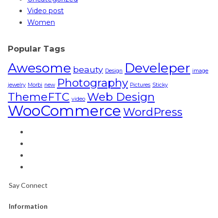
Video post
Women
Popular Tags
Awesome
Develeper
beauty
Design
image
Photography
jewelry
Morbi
new
Pictures
Sticky
ThemeFTC
Web Design
video
WooCommerce
WordPress
Say Connect
Information