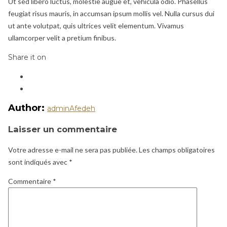
Ut sed libero luctus, molestie augue et, vehicula odio. Phasellus
feugiat risus mauris, in accumsan ipsum mollis vel. Nulla cursus dui
ut ante volutpat, quis ultrices velit elementum. Vivamus
ullamcorper velit a pretium finibus.
Share it on
Author:
adminAfedeh
Laisser un commentaire
Votre adresse e-mail ne sera pas publiée.
Les champs obligatoires
sont indiqués avec
*
Commentaire
*