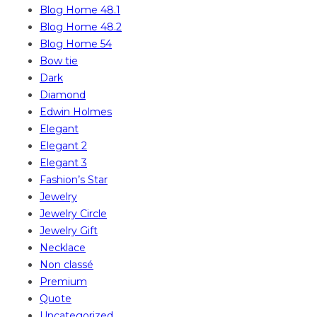
Blog Home 48.1
Blog Home 48.2
Blog Home 54
Bow tie
Dark
Diamond
Edwin Holmes
Elegant
Elegant 2
Elegant 3
Fashion’s Star
Jewelry
Jewelry Circle
Jewelry Gift
Necklace
Non classé
Premium
Quote
Uncategorized