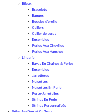
Bijoux
Bracelets
Bagues
Boucles d’oreille
Colliers
Collier de corps
Ensembles
Perles Aux Chevilles
Perles Aux Hanches
Lingerie
Bayas En Chaines & Perles
Ensembles
Jarretières
Nuisettes
Nuisettes En Perle
Porte-Jarretelles
Strings En Perle
Strings Personnalisés
Sélection Duo et Coffrets