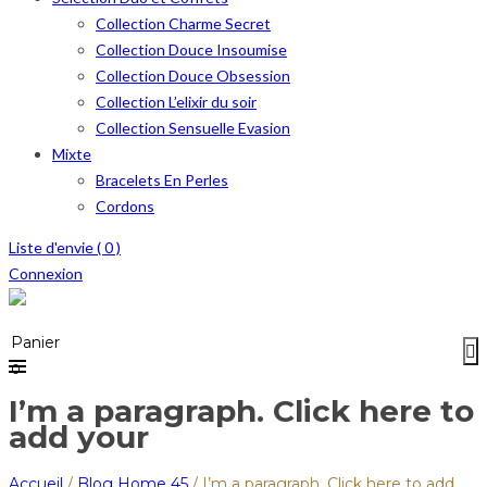
Collection Charme Secret
Collection Douce Insoumise
Collection Douce Obsession
Collection L’elixir du soir
Collection Sensuelle Evasion
Mixte
Bracelets En Perles
Cordons
Liste d'envie (
0
)
Connexion
Menu
≡
Panier
0
I’m a paragraph. Click here to
add your
Accueil
/
Blog Home 45
/
I’m a paragraph. Click here to add