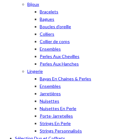
Bijoux
Bracelets
Bagues
Boucles d’oreille
Colliers
Collier de corps
Ensembles
Perles Aux Chevilles
Perles Aux Hanches
Lingerie
Bayas En Chaines & Perles
Ensembles
Jarretières
Nuisettes
Nuisettes En Perle
Porte-Jarretelles
Strings En Perle
Strings Personnalisés
Sélection Duo et Coffrets