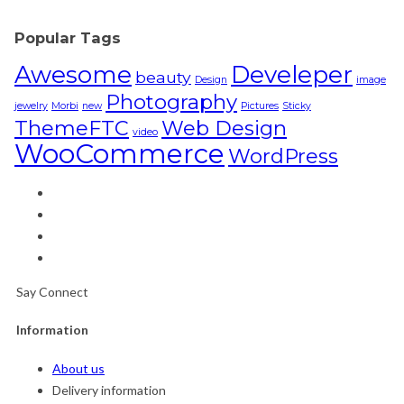
Popular Tags
Awesome
Develeper
beauty
Design
image
Photography
jewelry
Morbi
new
Pictures
Sticky
ThemeFTC
Web Design
video
WooCommerce
WordPress
Say Connect
Information
About us
Delivery information