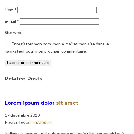
Nom
*
E-mail
*
Site web
Enregistrer mon nom, mon e-mail et mon site dans le
navigateur pour mon prochain commentaire.
Related Posts
Lorem ipsum dolor
sit amet
17 décembre 2020
Posted by:
adminAfedeh
Nullam ullamcorper nisl quis ornare molestie ullamcorper nisl quis.