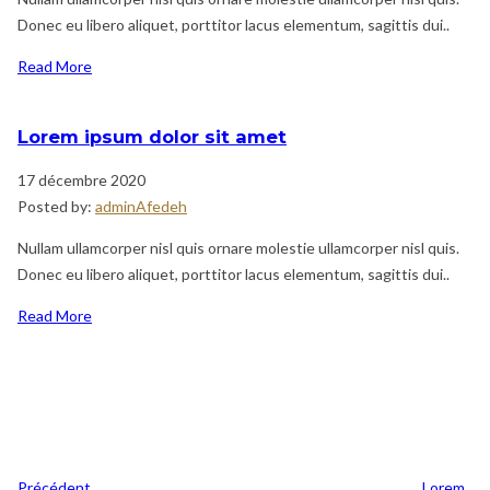
Donec eu libero aliquet, porttitor lacus elementum, sagittis dui..
Read More
Lorem ipsum dolor sit amet
17 décembre 2020
Posted by:
adminAfedeh
Nullam ullamcorper nisl quis ornare molestie ullamcorper nisl quis.
Donec eu libero aliquet, porttitor lacus elementum, sagittis dui..
Read More
Navigation
Previous
de
Post
l’article
Précédent
Lorem