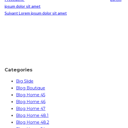
ipsum dolor sit amet
Post
Suivant
Lorem ipsum dolor sit amet
Suivant
Categories
Big Slide
Blog Boutique
Blog Home 45
Blog Home 46
Blog Home 47
Blog Home 48.1
Blog Home 48.2