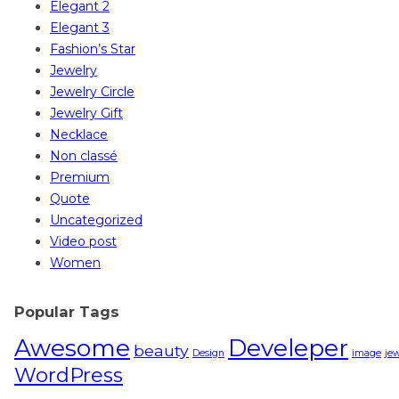
Elegant 2
Elegant 3
Fashion’s Star
Jewelry
Jewelry Circle
Jewelry Gift
Necklace
Non classé
Premium
Quote
Uncategorized
Video post
Women
Popular Tags
Awesome
Develeper
beauty
Design
image
jew
WordPress