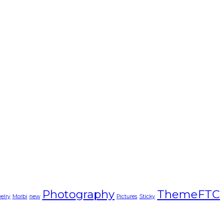
Photography
ThemeFTC
elry
Morbi
new
Pictures
Sticky