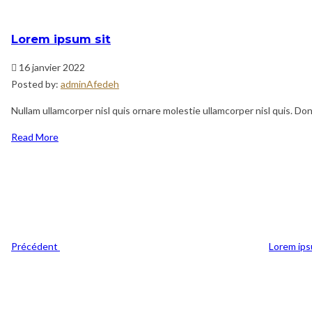
Lorem ipsum sit
16 janvier 2022
Posted by:
adminAfedeh
Nullam ullamcorper nisl quis ornare molestie ullamcorper nisl quis. Done
Read More
Navigation
Previous
de
Post
l’article
Précédent
Lorem ips
Post
Suivant