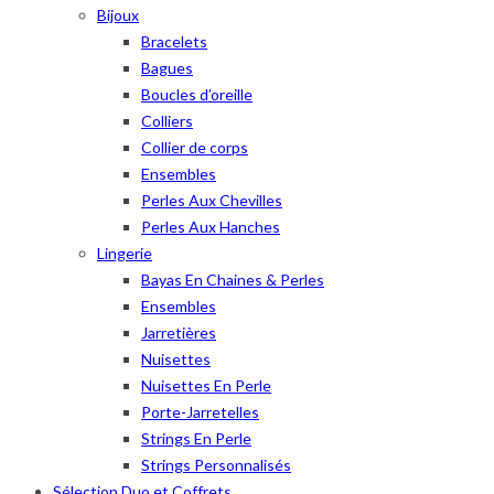
Bijoux
Bracelets
Bagues
Boucles d’oreille
Colliers
Collier de corps
Ensembles
Perles Aux Chevilles
Perles Aux Hanches
Lingerie
Bayas En Chaines & Perles
Ensembles
Jarretières
Nuisettes
Nuisettes En Perle
Porte-Jarretelles
Strings En Perle
Strings Personnalisés
Sélection Duo et Coffrets