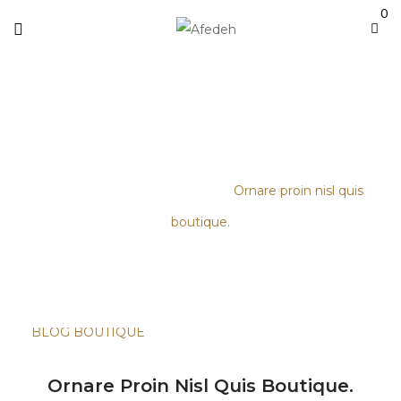
0
ORNARE PROIN NISL QUIS
BOUTIQUE.
Accueil
/
Blog Boutique
/
Ornare proin nisl quis
boutique.
BLOG BOUTIQUE
Ornare Proin Nisl Quis Boutique.