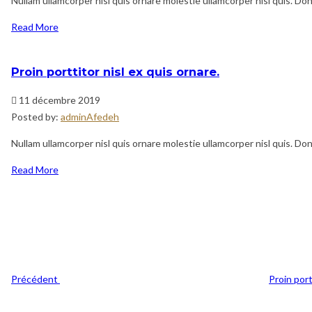
Nullam ullamcorper nisl quis ornare molestie ullamcorper nisl quis. Done
Read More
Proin porttitor nisl ex quis ornare.
11 décembre 2019
Posted by:
adminAfedeh
Nullam ullamcorper nisl quis ornare molestie ullamcorper nisl quis. Done
Read More
Navigation
Previous
de
Post
l’article
Précédent
Proin port
Post
Suivant