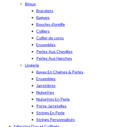
Bijoux
Bracelets
Bagues
Boucles d’oreille
Colliers
Collier de corps
Ensembles
Perles Aux Chevilles
Perles Aux Hanches
Lingerie
Bayas En Chaines & Perles
Ensembles
Jarretières
Nuisettes
Nuisettes En Perle
Porte-Jarretelles
Strings En Perle
Strings Personnalisés
Sélection Duo et Coffrets