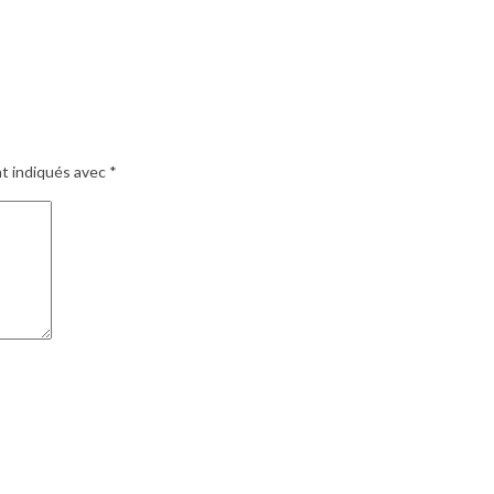
nt indiqués avec
*