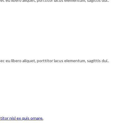
c eu libero aliquet, porttitor lacus elementum, sagittis dui..
c eu libero aliquet, porttitor lacus elementum, sagittis dui..
titor nisl ex quis ornare.