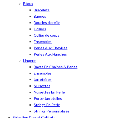
Bijoux
Bracelets
Bagues
Boucles d’oreille
Colliers
Collier de corps
Ensembles
Perles Aux Chevilles
Perles Aux Hanches
Lingerie
Bayas En Chaines & Perles
Ensembles
Jarretières
Nuisettes
Nuisettes En Perle
Porte-Jarretelles
Strings En Perle
Strings Personnalisés
Sélection Duo et Coffrets