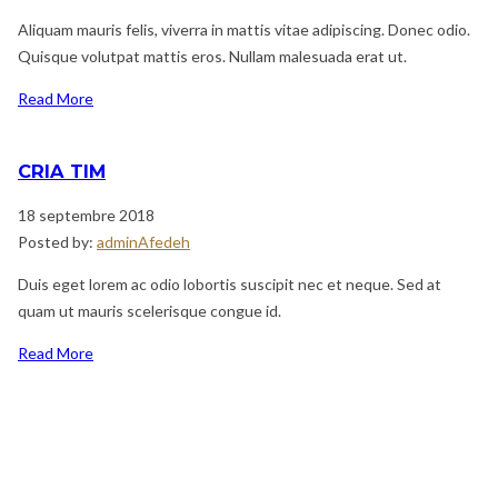
Aliquam mauris felis, viverra in mattis vitae adipiscing. Donec odio.
Quisque volutpat mattis eros. Nullam malesuada erat ut.
Read More
CRIA TIM
18 septembre 2018
Posted by:
adminAfedeh
Duis eget lorem ac odio lobortis suscipit nec et neque. Sed at
quam ut mauris scelerisque congue id.
Read More
Navigation
Previous
de
Post
l’article