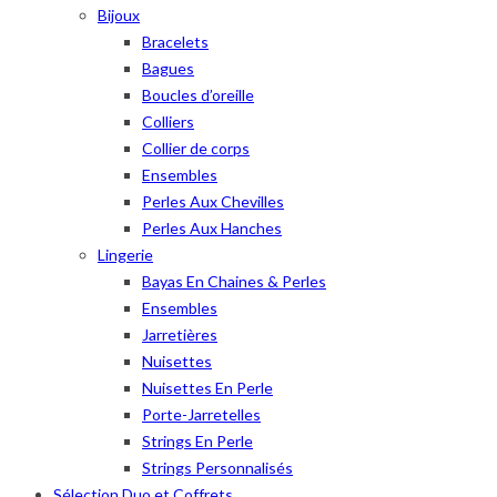
Bijoux
Bracelets
Bagues
Boucles d’oreille
Colliers
Collier de corps
Ensembles
Perles Aux Chevilles
Perles Aux Hanches
Lingerie
Bayas En Chaines & Perles
Ensembles
Jarretières
Nuisettes
Nuisettes En Perle
Porte-Jarretelles
Strings En Perle
Strings Personnalisés
Sélection Duo et Coffrets