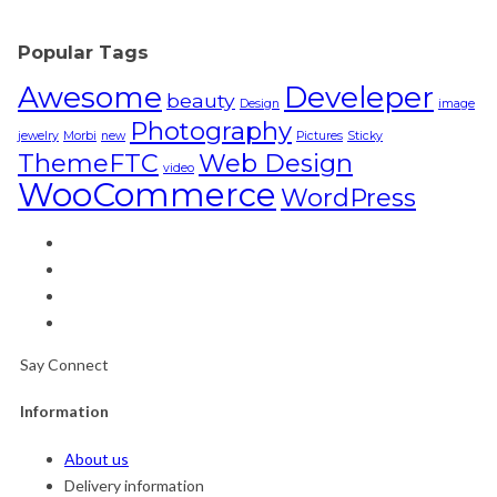
Popular Tags
Awesome
Develeper
beauty
Design
image
Photography
jewelry
Morbi
new
Pictures
Sticky
ThemeFTC
Web Design
video
WooCommerce
WordPress
Say Connect
Information
About us
Delivery information