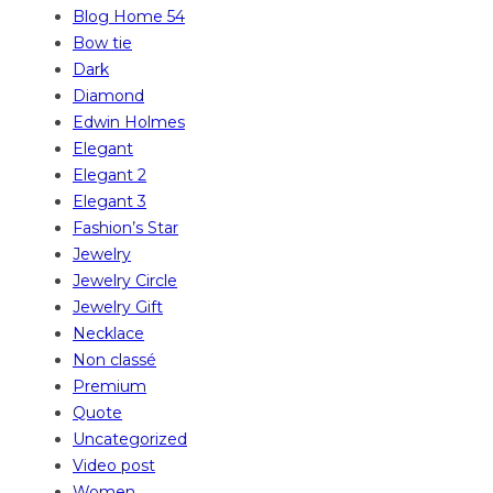
Blog Home 54
Bow tie
Dark
Diamond
Edwin Holmes
Elegant
Elegant 2
Elegant 3
Fashion’s Star
Jewelry
Jewelry Circle
Jewelry Gift
Necklace
Non classé
Premium
Quote
Uncategorized
Video post
Women