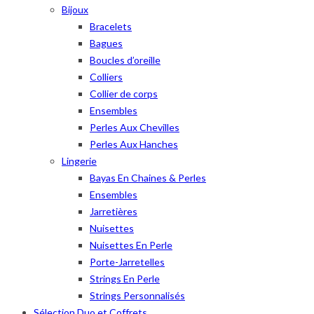
Bijoux
Bracelets
Bagues
Boucles d’oreille
Colliers
Collier de corps
Ensembles
Perles Aux Chevilles
Perles Aux Hanches
Lingerie
Bayas En Chaines & Perles
Ensembles
Jarretières
Nuisettes
Nuisettes En Perle
Porte-Jarretelles
Strings En Perle
Strings Personnalisés
Sélection Duo et Coffrets