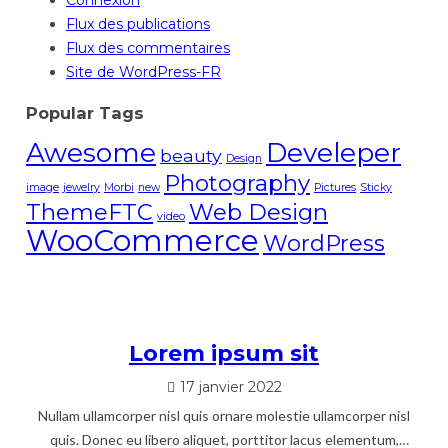
Connexion
Flux des publications
Flux des commentaires
Site de WordPress-FR
Popular Tags
Awesome
Develeper
beauty
Design
Photography
image
jewelry
Morbi
new
Pictures
Sticky
ThemeFTC
Web Design
video
WooCommerce
WordPress
Lorem ipsum sit
17 janvier 2022
Nullam ullamcorper nisl quis ornare molestie ullamcorper nisl
quis. Donec eu libero aliquet, porttitor lacus elementum,