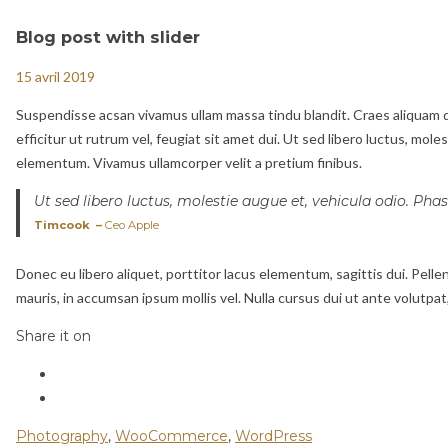
Blog post with slider
15 avril 2019
Suspendisse acsan vivamus ullam massa tindu blandit. Craes aliquam qui
efficitur ut rutrum vel, feugiat sit amet dui. Ut sed libero luctus, mole
elementum. Vivamus ullamcorper velit a pretium finibus.
Ut sed libero luctus, molestie augue et, vehicula odio. Phas
Timcook –
Ceo Apple
Donec eu libero aliquet, porttitor lacus elementum, sagittis dui. Pellen
mauris, in accumsan ipsum mollis vel. Nulla cursus dui ut ante volutpat
Share it on
Photography
,
WooCommerce
,
WordPress