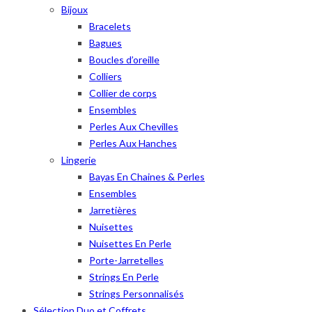
Bijoux
Bracelets
Bagues
Boucles d’oreille
Colliers
Collier de corps
Ensembles
Perles Aux Chevilles
Perles Aux Hanches
Lingerie
Bayas En Chaines & Perles
Ensembles
Jarretières
Nuisettes
Nuisettes En Perle
Porte-Jarretelles
Strings En Perle
Strings Personnalisés
Sélection Duo et Coffrets