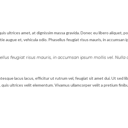
s ultrices amet, at dignissim massa gravida. Donec eu libero aliquet, por
stie augue et, vehicula odio. Phasellus feugiat risus mauris, in accumsan ip
ellus feugiat risus mauris, in accumsan ipsum mollis vel. Nulla 
tesque lacus lacus, efficitur ut rutrum vel, feugiat sit amet dui. Ut sed l
, quis ultrices velit elementum. Vivamus ullamcorper velit a pretium finibu